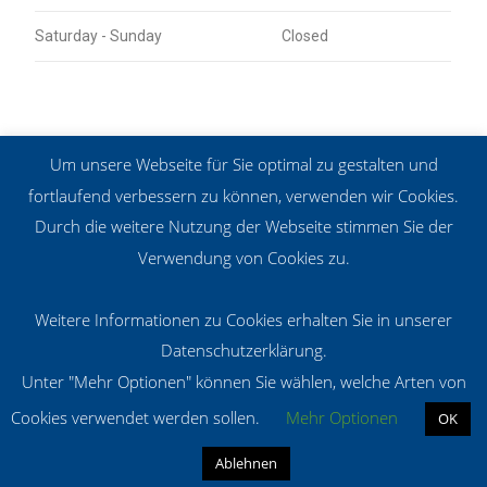
Saturday - Sunday
Closed
Um unsere Webseite für Sie optimal zu gestalten und
Holtenauer Straße 152
fortlaufend verbessern zu können, verwenden wir Cookies.
24105 Kiel
0152 0208 0452
Durch die weitere Nutzung der Webseite stimmen Sie der
info@maltemeiners.de
Verwendung von Cookies zu.
Weitere Informationen zu Cookies erhalten Sie in unserer
Datenschutzerklärung.
Unter "Mehr Optionen" können Sie wählen, welche Arten von
Muskelschmerz-Therapie & Heilpraxis
Therapie
Anfahrt
Cookies verwendet werden sollen.
Mehr Optionen
OK
Datenschutzerklärung
Impressum
Ablehnen
Copyright 2026 - Malte Meiners